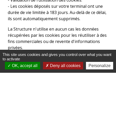
- Validation de l’utilisation des cookies.
- Les cookies déposés sur votre terminal ont une
durée de vie limitée à 183 jours. Au-delà de ce délai,
ils sont automatiquement supprimés.
La Structure n'utilise en aucun cas les données
récupérées par les cookies pour les réutiliser à des
fins commerciales ou de revente d'informations
privées.
This site uses cookies and gives you control over what you want
Vous pouvez choisir de désactiver les cookies dans
to activate
votre navigateur en vous basant sur les
OK, accept all
Deny all cookies
Personalize
documentations ci-dessous (à sélectionner selon
votre navigateur web) :
- Mozilla Firefox
(
https://support.mozilla.org/fr/kb/activer-
desactiver-cookies-preferences?
redirectlocale=fr&redirectslug=activer-desactiver-
cookies
)