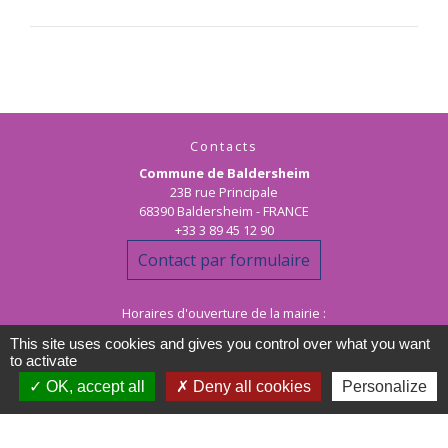
Contacts
Commune de Baldersheim
23B rue Principale
68390 Baldersheim - FRANCE
+33 3 89 45 12 90
Contact par formulaire
Horaires d'ouverture de la mairie :
Les matins : lundi au vendredi de 10h00 à 12h00
This site uses cookies and gives you control over what you want
les après-midi : lundi au jeudi de 15h00 à 17h30
to activate
OK, accept all
Deny all cookies
Personalize