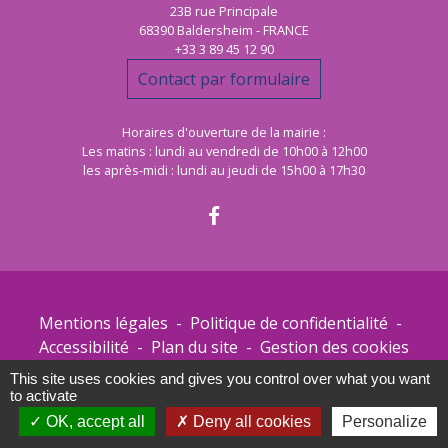
23B rue Principale
68390 Baldersheim - FRANCE
+33 3 89 45 12 90
Contact par formulaire
Horaires d'ouverture de la mairie :
Les matins : lundi au vendredi de 10h00 à 12h00
les après-midi : lundi au jeudi de 15h00 à 17h30
Mentions légales
-
Politique de confidentialité
-
Accessibilité
-
Plan du site
-
Gestion des cookies
This site uses cookies and gives you control over what you want
to activate
Site créé en partenariat avec Réseau des Communes
OK, accept all
Deny all cookies
Personalize