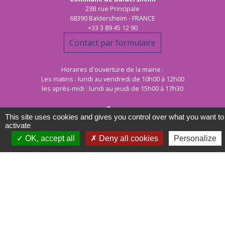
23B rue Principale
68390 Baldersheim - FRANCE
+33 3 89 45 12 90
Contact par formulaire
Horaires d'ouverture de la mairie :
Les matins : lundi au vendredi de 10h00 à 12h00
les après-midi : lundi au jeudi de 15h00 à 17h30
This site uses cookies and gives you control over what you want to
activate
OK, accept all
Deny all cookies
Personalize
Mentions légales
-
Politique de confidentialité
-
Accessibilité
-
Plan du site
-
Gestion des cookies
Site créé en partenariat avec Réseau des Communes