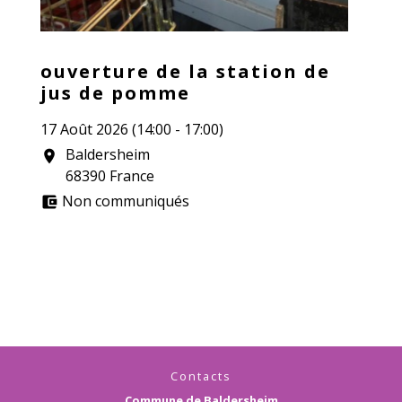
ouverture de la station de
jus de pomme
17 Août 2026 (14:00 - 17:00)
Baldersheim
location_on
68390 France
Non communiqués
account_balance_wallet
Contacts
Commune de Baldersheim