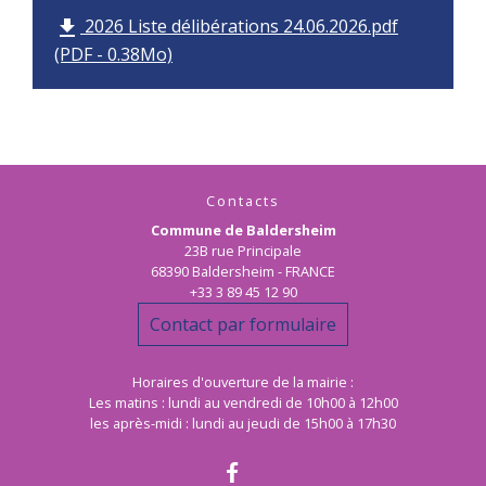
2026 Liste délibérations 24.06.2026.pdf
file_download
(PDF - 0.38Mo)
Contacts
Commune de Baldersheim
23B rue Principale
68390 Baldersheim - FRANCE
+33 3 89 45 12 90
Contact par formulaire
Horaires d'ouverture de la mairie :
Les matins : lundi au vendredi de 10h00 à 12h00
les après-midi : lundi au jeudi de 15h00 à 17h30