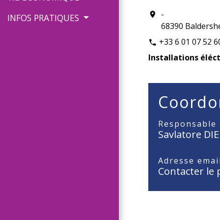
-
location_on
INFOS PRATIQUES
68390 Baldersh
+33 6 01 07 52 6
phone
Installations éléc
Coordo
Responsable
Savlatore DIE
Adresse emai
Contacter le 