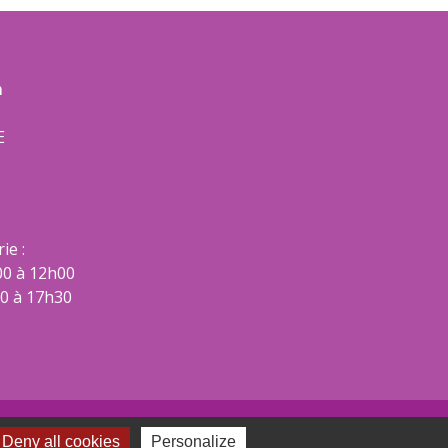
m
E
ie :
00 à 12h00
00 à 17h30
Deny all cookies
Personalize