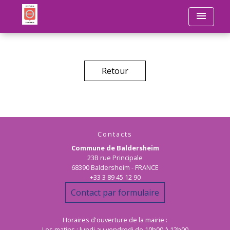
menu
Retour
Contacts
Commune de Baldersheim
23B rue Principale
68390 Baldersheim - FRANCE
+33 3 89 45 12 90
Contact par formulaire
Horaires d'ouverture de la mairie :
Les matins : lundi au vendredi de 10h00 à 12h00