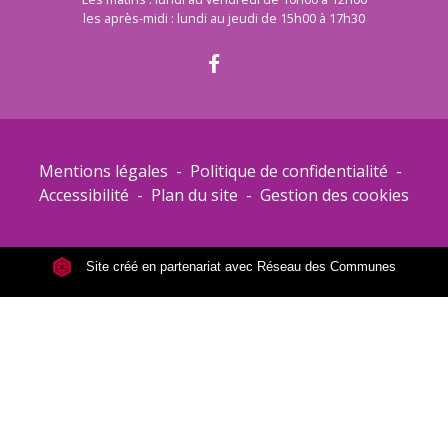
les après-midi : lundi au jeudi de 15h00 à 17h30
Mentions légales
-
Politique de confidentialité
-
Accessibilité
-
Plan du site
-
Gestion des cookies
Site créé en partenariat avec Réseau des Communes