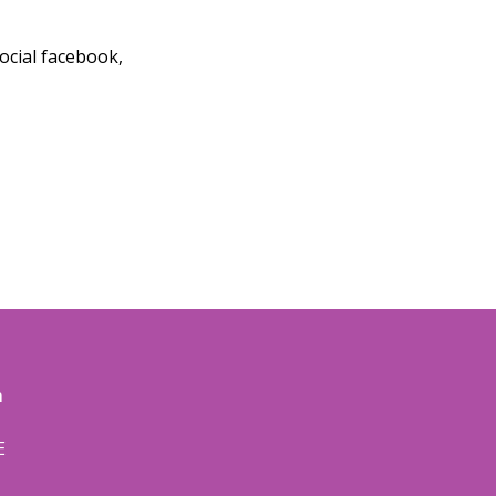
ocial facebook,
m
E