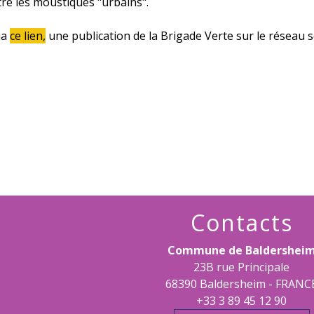
ntre les moustiques "urbains".
ia
ce lien
,
une publication de la Brigade Verte sur le réseau s
Contacts
Commune de Baldershei
23B rue Principale
68390 Baldersheim - FRANC
+33 3 89 45 12 90