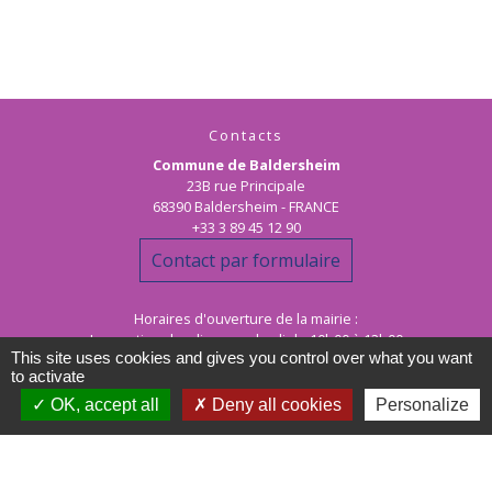
Contacts
Commune de Baldersheim
23B rue Principale
68390 Baldersheim - FRANCE
+33 3 89 45 12 90
Contact par formulaire
Horaires d'ouverture de la mairie :
Les matins : lundi au vendredi de 10h00 à 12h00
This site uses cookies and gives you control over what you want
les après-midi : lundi au jeudi de 15h00 à 17h30
to activate
OK, accept all
Deny all cookies
Personalize