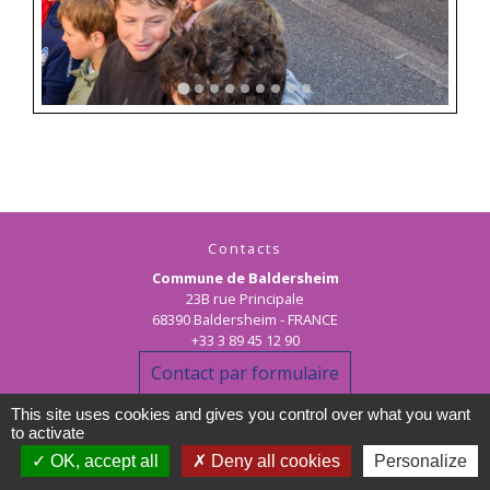
Contacts
Commune de Baldersheim
23B rue Principale
68390 Baldersheim - FRANCE
+33 3 89 45 12 90
Contact par formulaire
This site uses cookies and gives you control over what you want
Horaires d'ouverture de la mairie :
to activate
Les matins : lundi au vendredi de 10h00 à 12h00
OK, accept all
Deny all cookies
Personalize
les après-midi : lundi au jeudi de 15h00 à 17h30