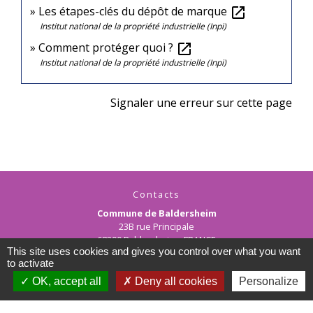
Les étapes-clés du dépôt de marque
open_in_new
Institut national de la propriété industrielle (Inpi)
Comment protéger quoi ?
open_in_new
Institut national de la propriété industrielle (Inpi)
Signaler une erreur sur cette page
Contacts
Commune de Baldersheim
23B rue Principale
68390 Baldersheim - FRANCE
This site uses cookies and gives you control over what you want
+33 3 89 45 12 90
to activate
Contact par formulaire
OK, accept all
Deny all cookies
Personalize
Horaires d'ouverture de la mairie :