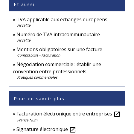
Et aussi
TVA applicable aux échanges européens
Fiscalité
Numéro de TVA intracommunautaire
Fiscalité
Mentions obligatoires sur une facture
Comptabilité - Facturation
Négociation commerciale : établir une
convention entre professionnels
Pratiques commerciales
Pour en savoir plus
Facturation électronique entre entreprises
open_in_new
France Num
Signature électronique
open_in_new