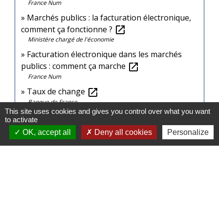
France Num
Marchés publics : la facturation électronique,
comment ça fonctionne ?
open_in_new
Ministère chargé de l'économie
Facturation électronique dans les marchés
publics : comment ça marche
open_in_new
France Num
Taux de change
open_in_new
Banque de France
This site uses cookies and gives you control over what you want
Partenaires EDI
open_in_new
to activate
Direction générale des finances publiques
OK, accept all
Deny all cookies
Personalize
Signaler une erreur sur cette page