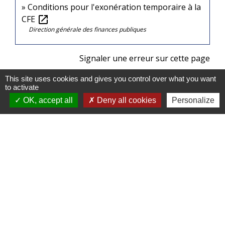
Conditions pour l'exonération temporaire à la
CFE
open_in_new
Direction générale des finances publiques
Signaler une erreur sur cette page
This site uses cookies and gives you control over what you want
to activate
OK, accept all
Deny all cookies
Personalize
Contacts
Commune de Baldersheim
23B rue Principale
68390 Baldersheim - FRANCE
+33 3 89 45 12 90
Contact par formulaire
Horaires d'ouverture de la mairie :
Les matins : lundi au vendredi de 10h00 à 12h00