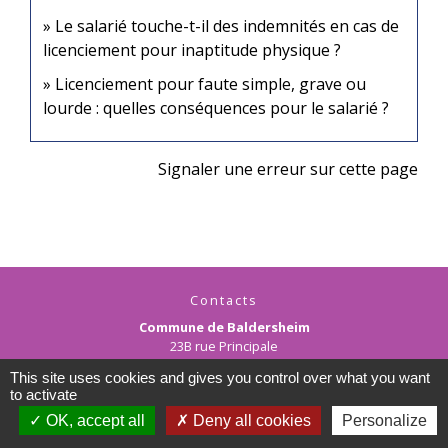
Le salarié touche-t-il des indemnités en cas de
licenciement pour inaptitude physique ?
Licenciement pour faute simple, grave ou
lourde : quelles conséquences pour le salarié ?
Signaler une erreur sur cette page
Contacts
Commune de Baldersheim
23B rue Principale
68390 Baldersheim - FRANCE
This site uses cookies and gives you control over what you want
+33 3 89 45 12 90
to activate
Contact par formulaire
OK, accept all
Deny all cookies
Personalize