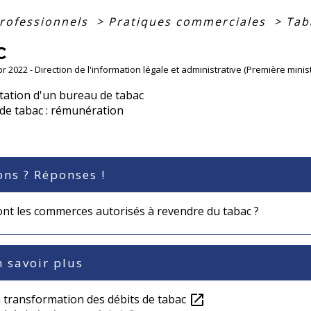
professionnels
>
Pratiques commerciales
>
Tab
C
Apr 2022 - Direction de l'information légale et administrative (Première minis
tation d'un bureau de tabac
 de tabac : rémunération
ons ? Réponses !
ont les commerces autorisés à revendre du tabac ?
 savoir plus
a transformation des débits de tabac
open_in_new