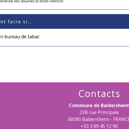
générale des douanes et droits indirects
 faire si...
un bureau de tabac
Contacts
Commune de Baldershei
23B rue Principale
68390 Baldersheim - FRANC
+33 3 89 45 12 90