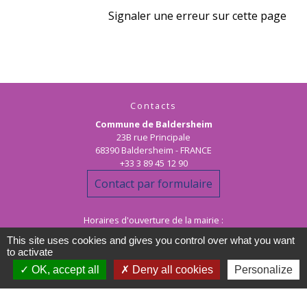
Signaler une erreur sur cette page
Contacts
Commune de Baldersheim
23B rue Principale
68390 Baldersheim - FRANCE
+33 3 89 45 12 90
Contact par formulaire
Horaires d'ouverture de la mairie :
Les matins : lundi au vendredi de 10h00 à 12h00
This site uses cookies and gives you control over what you want
les après-midi : lundi au jeudi de 15h00 à 17h30
to activate
OK, accept all
Deny all cookies
Personalize