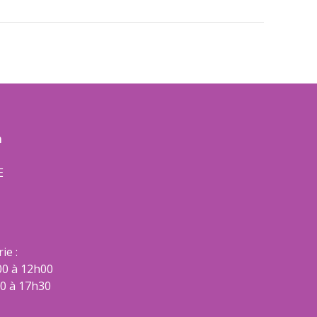
m
E
ie :
00 à 12h00
00 à 17h30