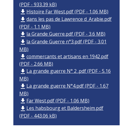
(PDF - 933.39 kB)
Histoire Far West.pdf (PDF - 1.06 MB)
file_download
dans les pas de Lawrence d_Arabie.pdf
file_download
(PDF - 1.1 MB)
la Grande Guerre.pdf (PDF - 3.6 MB)
file_download
la Grande Guerre n°3.pdf (PDF - 3.01
file_download
MB)
commercants et artisans en 1942.pdf
file_download
(PDF - 2.66 MB)
La grande guerre N° 2 .pdf (PDF - 5.16
file_download
MB)
La grande guerre N°4.pdf (PDF - 1.67
file_download
MB)
Far West.pdf (PDF - 1.06 MB)
file_download
Les habsbourg et Baldersheim.pdf
file_download
(PDF - 443.06 kB)