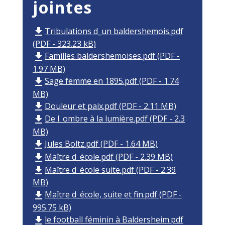
jointes
Tribulations d_un baldershemois.pdf
file_download
(PDF - 323.23 kB)
Familles baldershemoises.pdf (PDF -
file_download
1.97 MB)
Sage femme en 1895.pdf (PDF - 1.74
file_download
MB)
Douleur et paix.pdf (PDF - 2.11 MB)
file_download
De l_ombre à la lumière.pdf (PDF - 2.3
file_download
MB)
Jules Boltz.pdf (PDF - 1.64 MB)
file_download
Maître d_école.pdf (PDF - 2.39 MB)
file_download
Maître d_école suite.pdf (PDF - 2.39
file_download
MB)
Maître d_école, suite et fin.pdf (PDF -
file_download
995.75 kB)
le football féminin à Baldersheim.pdf
file_download