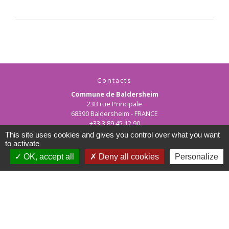
Contacts
Commune de Baldersheim
23B rue Principale
68390 Baldersheim - FRANCE
+33 3 89 45 12 90
This site uses cookies and gives you control over what you want
Contact par formulaire
to activate
OK, accept all
Deny all cookies
Personalize
Horaires d'ouverture de la mairie :
Les matins : lundi au vendredi de 10h00 à 12h00
les après-midi : lundi au jeudi de 15h00 à 17h30