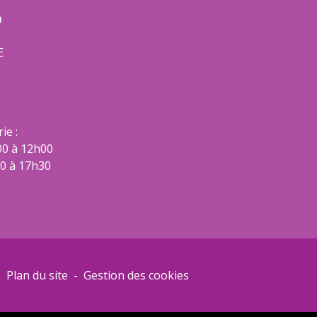
m
E
ie :
00 à 12h00
00 à 17h30
-
Plan du site
-
Gestion des cookies