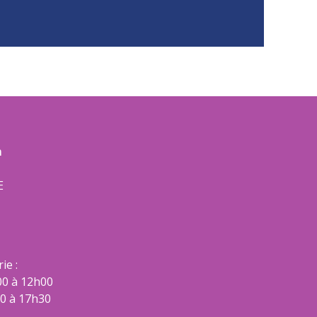
m
E
ie :
00 à 12h00
00 à 17h30