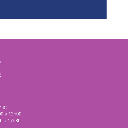
m
E
ie :
00 à 12h00
00 à 17h30