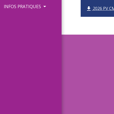
INFOS PRATIQUES
2026 PV CM
file_download