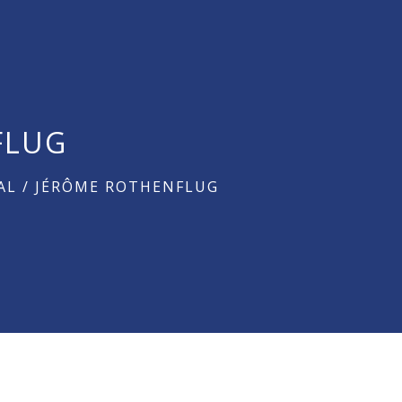
FLUG
AL
/
JÉRÔME ROTHENFLUG