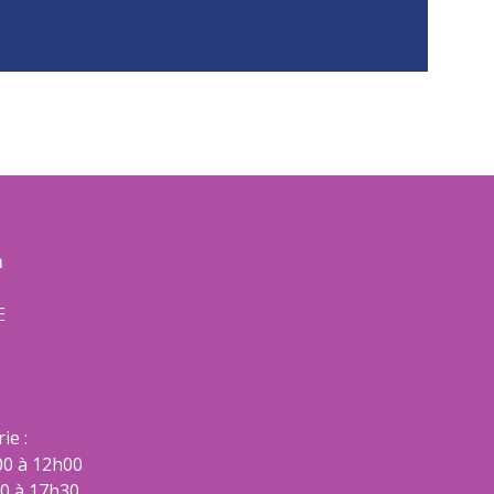
m
E
ie :
00 à 12h00
00 à 17h30