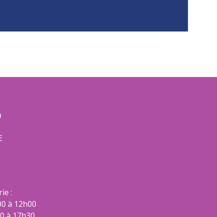
m
E
ie :
00 à 12h00
00 à 17h30