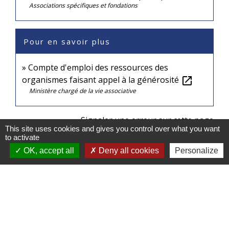
Associations spécifiques et fondations
Pour en savoir plus
Compte d'emploi des ressources des
organismes faisant appel à la générosité
open_in_new
Ministère chargé de la vie associative
Signaler une erreur sur cette page
This site uses cookies and gives you control over what you want
to activate
OK, accept all
Deny all cookies
Personalize
Contacts
Commune de Baldersheim
23B rue Principale
68390 Baldersheim - FRANCE