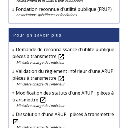
Financement et fiscalité d'une association
Fondation reconnue d'utilité publique (FRUP)
Associations spécifiques et fondations
Pour en savoir plus
Demande de reconnaissance d'utilité publique :
pièces à transmettre
open_in_new
Ministère chargé de l'intérieur
Validation du règlement intérieur d'une ARUP :
pièces à transmettre
open_in_new
Ministère chargé de l'intérieur
Modification des statuts d'une ARUP : pièces à
transmettre
open_in_new
Ministère chargé de l'intérieur
Dissolution d'une ARUP : pièces à transmettre
open_in_new
Ministère chargé de l'intérieur