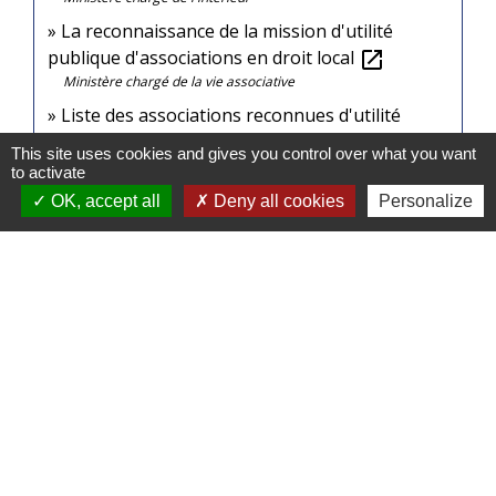
La reconnaissance de la mission d'utilité
publique d'associations en droit local
open_in_new
Ministère chargé de la vie associative
Liste des associations reconnues d'utilité
publique (Arup)
open_in_new
This site uses cookies and gives you control over what you want
Ministère chargé de l'intérieur
to activate
OK, accept all
Deny all cookies
Personalize
Signaler une erreur sur cette page
Contacts
Commune de Baldersheim
23B rue Principale
68390 Baldersheim - FRANCE
+33 3 89 45 12 90