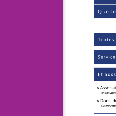
Quelle
Textes
Service
Et auss
Associat
Associatio
Dons, do
Financemen