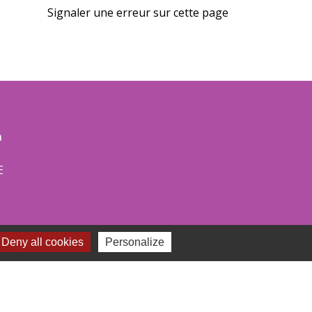
Signaler une erreur sur cette page
m
E
Deny all cookies
Personalize
ie :
00 à 12h00
00 à 17h30