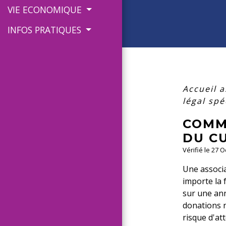
VIE ECONOMIQUE
INFOS PRATIQUES
Accueil 
légal spé
COMM
DU CU
Vérifié le 27 O
Une associa
importe la 
sur une an
donations n
risque d'att