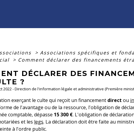
associations
>
Associations spécifiques et fond
cial
>
Comment déclarer des financements étra
ENT DÉCLARER DES FINANCE
LTE ?
ct 2022 - Direction de l'information légale et administrative (Première minist
tion exerçant le culte qui reçoit un financement
direct
ou
i
forme de l'avantage ou de la ressource, l'obligation de décl
née comptable, dépasse
15 300 €
. L'obligation de déclarati
otariées et les
legs
. La déclaration doit être faite au ministr
einte à l'ordre public.